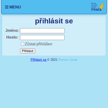
se
Otevřít
MENU
n
menu
nu
přihlásit se
Jméno:
Heslo:
Zůstat přihlášen
Přihlásit se
© 2021
Roman Janás